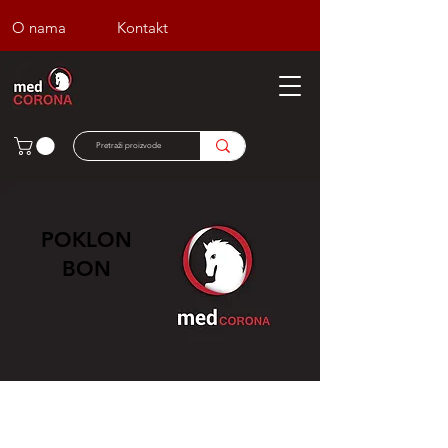
O nama
Kontakt
POKLON
BON