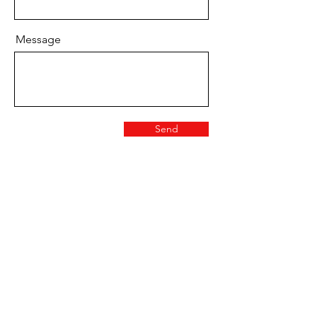
Message
Send
Med Corona