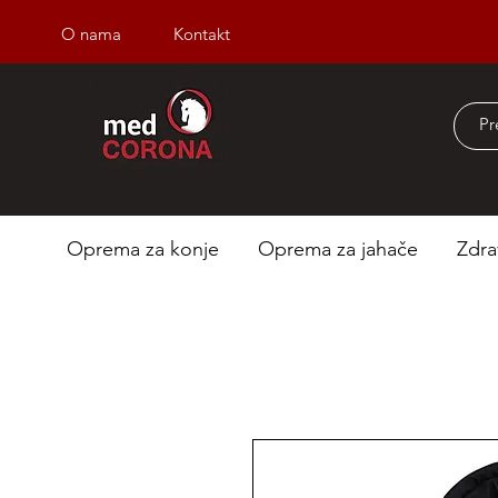
O nama
Kontakt
Besplatna dostava iz
Oprema za konje
Oprema za jahače
Zdra