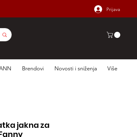
Prijava
ANN
Brendovi
Novosti i sniženja
Više
atka jakna za
 Fanny