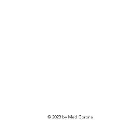
rendovi
ovosti i sniženja
ewsletter
roizvodi po narudžbi
roizvodi za poklone
va o privatnosti
Uvjeti poslovanja
Načini plaćanja
© 2023 by Med Corona