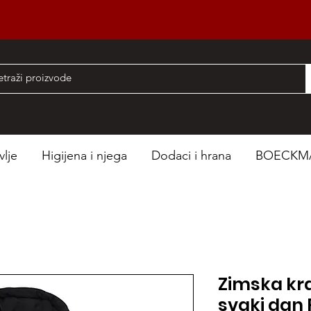
nad 50 EUR
vlje
Higijena i njega
Dodaci i hrana
BOECKM
Zimska kr
svaki dan