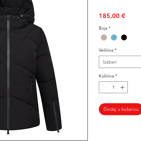
Cijen
185,00 €
Boja
*
Veličina
*
Izaberi
Količina
*
Dodaj u košaricu