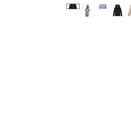
Med Corona
K
O
coronaimed@gmail.com
m:
+385 99 5087 920
O
m:
+385 98 763 950
Z
H
D