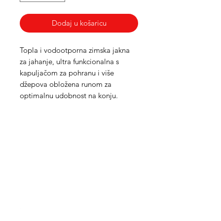
Dodaj u košaricu
Topla i vodootporna zimska jakna
za jahanje, ultra funkcionalna s
kapuljačom za pohranu i više
džepova obložena runom za
optimalnu udobnost na konju.
Med Corona
coronaimed@gmail.com
m:
+385 99 5087 920
m:
+385 98 763 950