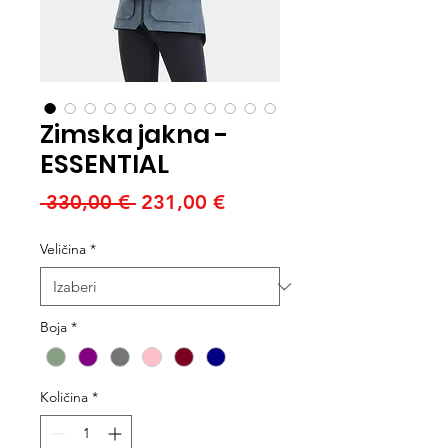
Zimska jakna -
ESSENTIAL
Redovna
Cijena
 330,00 € 
231,00 €
cijena
s
Veličina
*
popustom
Boja
*
Količina
*