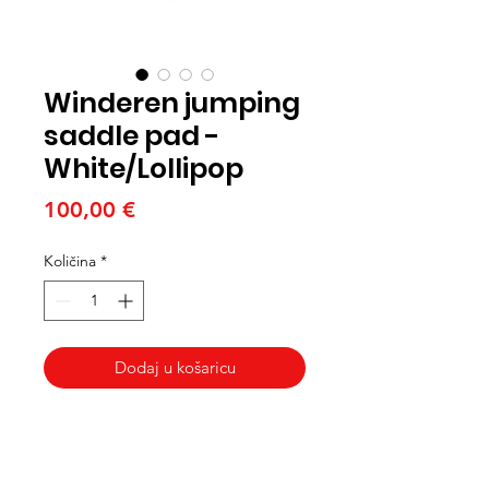
Winderen jumping
saddle pad -
White/Lollipop
Cijena
100,00 €
Količina
*
Dodaj u košaricu