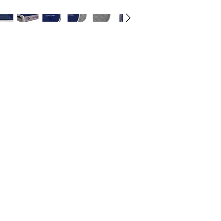
ategorije
Info
prema za konje
O nama
prema za jahače
Kontakt
dravlje
Lokacija
igijena i njega
odaci i hrana
BOECKMANN