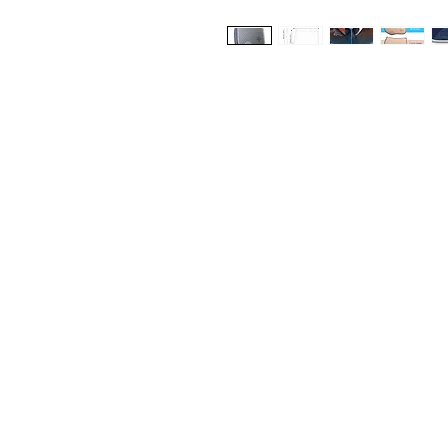
Med Corona
K
O
coronaimed@gmail.com
m:
+385 99 5087 920
O
m:
+385 98 763 950
Z
H
D