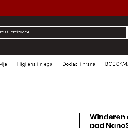
nad 50 EUR
vlje
Higijena i njega
Dodaci i hrana
BOECKM
Winderen 
pad NanoSi