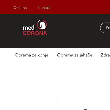
O nama
Kontakt
Besplatna dostava iz
Oprema za konje
Oprema za jahače
Zdra