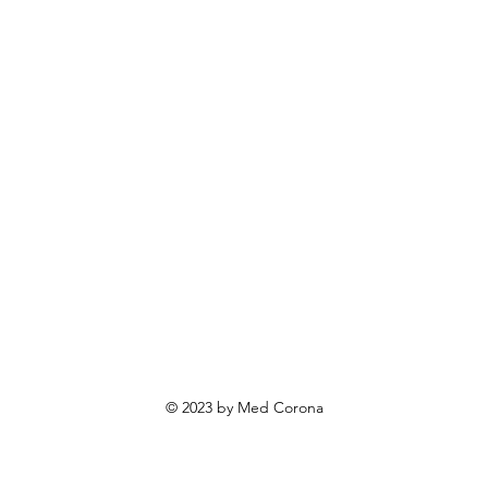
rendovi
ovosti i sniženja
ewsletter
roizvodi po narudžbi
roizvodi za poklone
va o privatnosti
Uvjeti poslovanja
Načini plaćanja
© 2023 by Med Corona