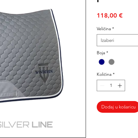
Cijen
118,00 €
Veličina
*
Izaberi
Boja
*
Količina
*
Dodaj u košaricu