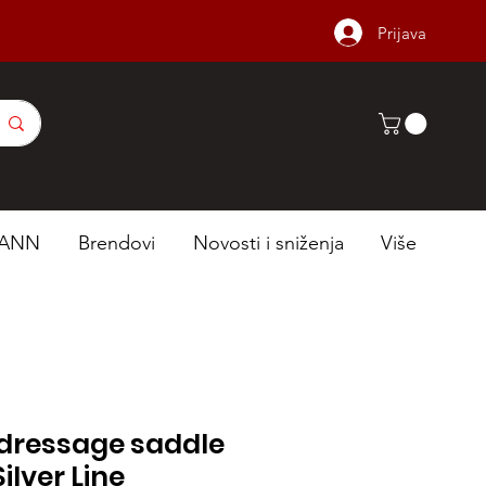
Prijava
ANN
Brendovi
Novosti i sniženja
Više
dressage saddle
lver Line