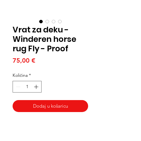
Vrat za deku -
Winderen horse
rug Fly - Proof
Cijena
75,00 €
Količina
*
Dodaj u košaricu