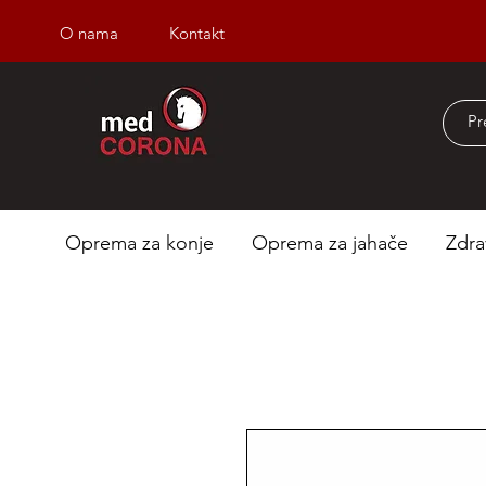
O nama
Kontakt
Besplatna dostava iz
Oprema za konje
Oprema za jahače
Zdra