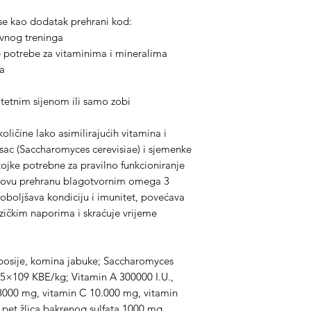
se kao dodatak prehrani kod:
ivnog treninga
 potrebe za vitaminima i mineralima
ha
itetnim sijenom ili samo zobi
količine lako asimilirajućih vitamina i
sac (Saccharomyces cerevisiae) i sjemenke
ojke potrebne za pravilno funkcioniranje
ihovu prehranu blagotvornim omega 3
oboljšava kondiciju i imunitet, povećava
fizičkim naporima i skraćuje vrijeme
 posije, komina jabuke; Saccharomyces
,5×109 KBE/kg; Vitamin A 300000 I.U.,
 8000 mg, vitamin C 10.000 mg, vitamin
pet žlica bakrenog sulfata 1000 mg,