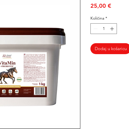
Cijena
25,00 €
Količina
*
Dodaj u košaricu