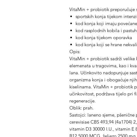
VitaMin + probiotik preporučuje 
sportskih konja tijekom intenz
kod konja koji imaju povećane
kod rasplodnih kobila i pastu
kod konja tijekom oporavka
kod konja koji se hrane nekval
Opis:
VitaMin + probiotik sadrži velike 
elemenata u tragovima, kao i kva
lana. Učinkovito nadopunjuje sast
organizma konja i obogaćuje nj
kiselinama. VitaMin + probiotik p
učinkovitost, podržava tijelo pri 
regeneracije.
Oblik: prah.
Sastojci: laneno sjeme, pšenične
cerevisiae CBS 493,94 (4a1704) 2
vitamin D3 30000 I.U., vitamin E
B12 5000 MCG, željezo 2500 mg, 