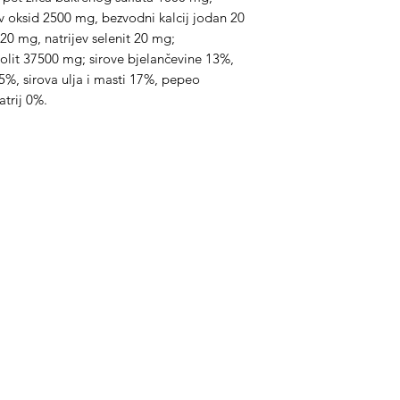
 oksid 2500 mg, bezvodni kalcij jodan 20
0 mg, natrijev selenit 20 mg;
iolit 37500 mg; sirove bjelančevine 13%,
5%, sirova ulja i masti 17%, pepeo
atrij 0%.
ategorije
Info
prema za konje
O nama
prema za jahače
Kontakt
dravlje
Lokacija