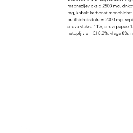
magnezijev oksid 2500 mg, cinkov
mg, kobalt karbonat monohidrat 2
butilhidroksitoluen 2000 mg, sep
sirova vlakna 11%, sirovi pepeo 1
netopljiv u HCl 8,2%, vlaga 8%, n
Med Corona
K
O
coronaimed@gmail.com
m:
+385 99 5087 920
O
m:
+385 98 763 950
Z