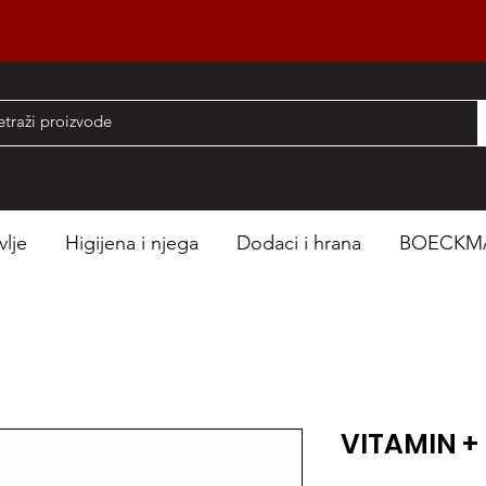
nad 50 EUR
vlje
Higijena i njega
Dodaci i hrana
BOECKM
VITAMIN +