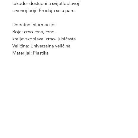
također dostupni u svijetloplavoj i
crvenoj boji. Prodaju se u paru.
Dodatne informacije:
Boja: crno-crna, crno-
kraljevskoplava, crno-ljubičasta
Veličina: Univerzalna veličina
Materijal: Plastika
Med Corona
coronaimed@gmail.com
m:
+385 99 5087 920
m:
+385 98 763 950