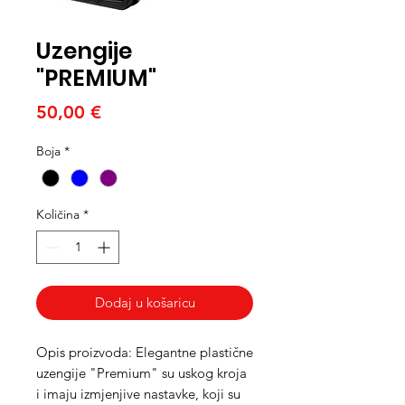
Uzengije
"PREMIUM"
Cijena
50,00 €
Boja
*
Količina
*
Dodaj u košaricu
Opis proizvoda:
Elegantne plastične
uzengije "Premium" su uskog kroja
i imaju izmjenjive nastavke, koji su