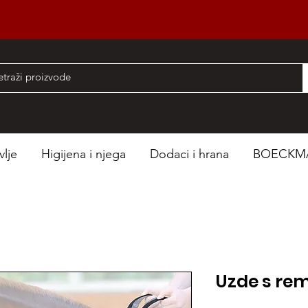
nad 50 EUR
vlje
Higijena i njega
Dodaci i hrana
BOECKM
Uzde s r