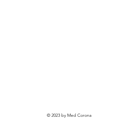
rendovi
ovosti i sniženja
ewsletter
roizvodi po narudžbi
roizvodi za poklone
va o privatnosti
Uvjeti poslovanja
Načini plaćanja
© 2023 by Med Corona