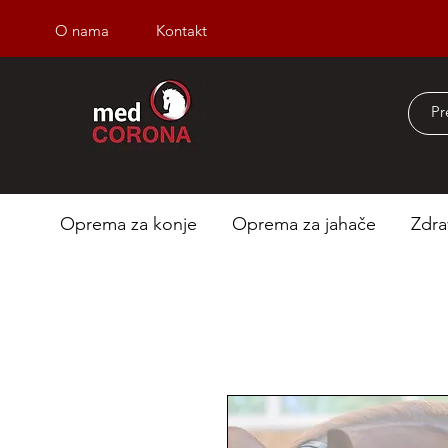
O nama
Kontakt
Besplatna dostava iz
Oprema za konje
Oprema za jahače
Zdra