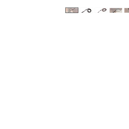
Med Corona
K
O
coronaimed@gmail.com
m:
+385 99 5087 920
O
m:
+385 98 763 950
Z
H
D