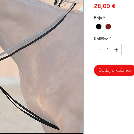
Cijena
28,00 €
Boja
*
Količina
*
Dodaj u košaricu