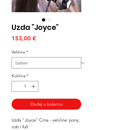
Uzda "Joyce"
Cijena
153,00 €
Veličina
*
Količina
*
Dodaj u košaricu
Uzda "Joyce" Crna - veličine: pony,
cob i full