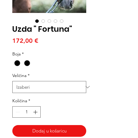
Uzda " Fortuna"
Cijena
172,00 €
Boja
*
Veličina
*
Količina
*
Dodaj u košaricu