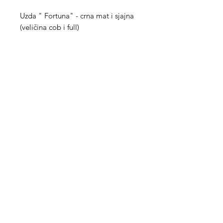
Uzda " Fortuna" - crna mat i sjajna
(veličina cob i full)
Med Corona
coronaimed@gmail.com
m:
+385 99 5087 920
m:
+385 98 763 950
Info
O nama
Kontakt