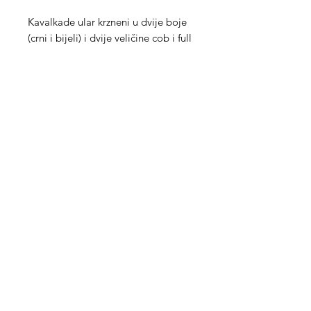
Kavalkade ular krzneni u dvije boje
(crni i bijeli) i dvije veličine cob i full
Med Corona
coronaimed@gmail.com
m:
+385 99 5087 920
m:
+385 98 763 950
Info
O nama
Kontakt