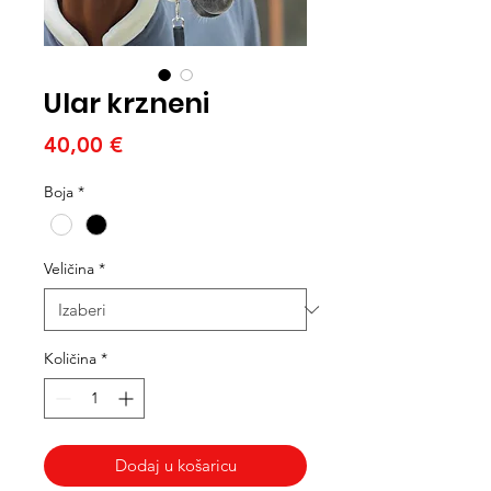
Ular krzneni
Cijena
40,00 €
Boja
*
Veličina
*
Količina
*
Dodaj u košaricu