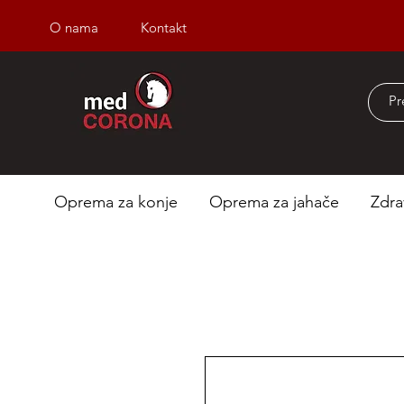
O nama
Kontakt
Besplatna dostava iz
Oprema za konje
Oprema za jahače
Zdra