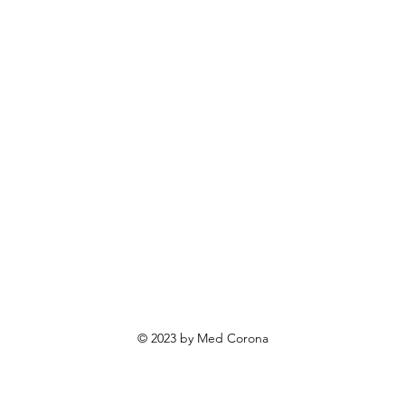
rendovi
ovosti i sniženja
ewsletter
roizvodi po narudžbi
roizvodi za poklone
va o privatnosti
Uvjeti poslovanja
Načini plaćanja
© 2023 by Med Corona