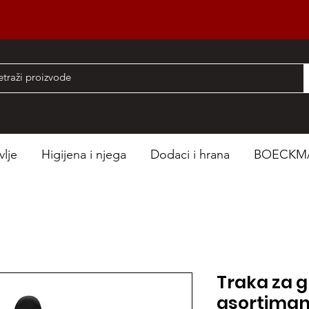
nad 50 EUR
vlje
Higijena i njega
Dodaci i hrana
BOECKM
Traka za g
asortima