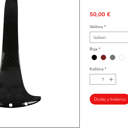
Cijena
50,00 €
Veličina
*
Izaberi
Boja
*
Količina
*
Dodaj u košaricu