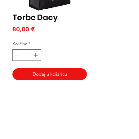
Torbe Dacy
Cijena
80,00 €
Količina
*
Dodaj u košaricu
Med Corona
coronaimed@gmail.com
m:
+385 99 5087 920
m:
+385 98 763 950