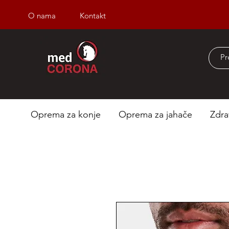
O nama
Kontakt
Besplatna dostava iz
Oprema za konje
Oprema za jahače
Zdra