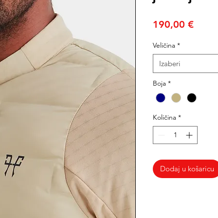
Cijen
190,00 €
Veličina
*
Izaberi
Boja
*
Količina
*
Dodaj u košaricu