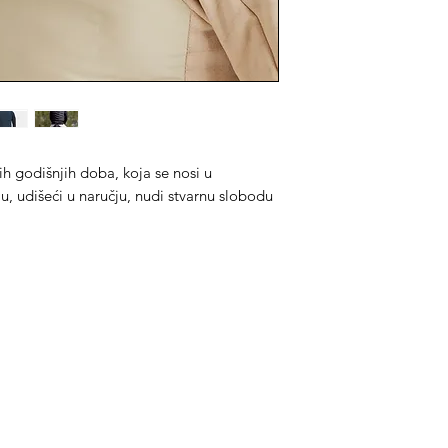
ih godišnjih doba, koja se nosi u
u, udišeći u naručju, nudi stvarnu slobodu
ategorije
Info
prema za konje
O nama
prema za jahače
Kontakt