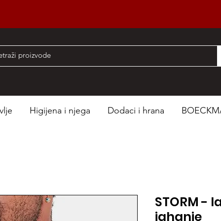
nad 50 EUR
vlje
Higijena i njega
Dodaci i hrana
BOECKM
STORM - l
jahanje