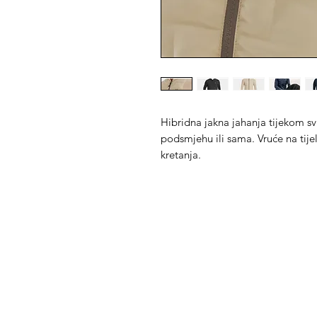
Hibridna jakna jahanja tijekom sv
podsmjehu ili sama. Vruće na tijel
kretanja.
Med Corona
K
O
coronaimed@gmail.com
m:
+385 99 5087 920
O