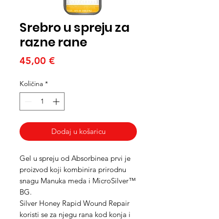
Srebro u spreju za
razne rane
Cijena
45,00 €
Količina
*
Dodaj u košaricu
Gel u spreju od Absorbinea prvi je
proizvod koji kombinira prirodnu
snagu Manuka meda i MicroSilver™
BG.
Silver Honey Rapid Wound Repair
koristi se za njegu rana kod konja i