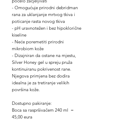
počelo zacjeljivati
- Omogućuje prirodni debridman
rana za uklanjanje mrtvog tkiva i
poticanje rasta novog tkiva
- pH uravnotežen i bez hipoklorične
kiseline
- Neće poremetiti prirodni
mikrobiom kože
- Dizajniran da ostane na mjestu,
Silver Honey gel u spreju pruža
kontinuiranu pokrivenost rane.
Njegova primjena bez dodira
idealna je za tretiranje velikih
površina kože.
Dostupno pakiranje:
Boca sa raspršivačem 240 ml =
45,00 eura