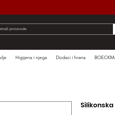
nad 50 EUR
vlje
Higijena i njega
Dodaci i hrana
BOECKM
Silikonska