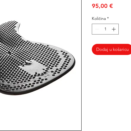
Cijena
95,00 €
Količina
*
Dodaj u košaricu