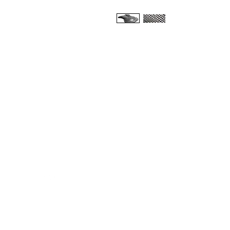
Med Corona
K
O
coronaimed@gmail.com
m:
+385 99 5087 920
O
m:
+385 98 763 950
Z
H
D