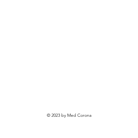
rendovi
ovosti i sniženja
ewsletter
roizvodi po narudžbi
roizvodi za poklone
va o privatnosti
Uvjeti poslovanja
Načini plaćanja
© 2023 by Med Corona