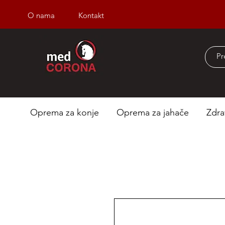
O nama
Kontakt
Besplatna dostava iz
Oprema za konje
Oprema za jahače
Zdra