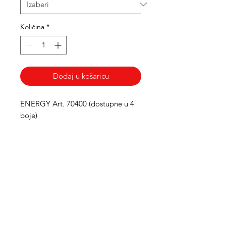
Količina
*
Dodaj u košaricu
ENERGY Art. 70400 (dostupne u 4
boje)
Med Corona
coronaimed@gmail.com
m:
+385 99 5087 920
m:
+385 98 763 950