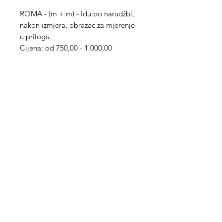
ROMA - (m + m) - Idu po narudžbi,
nakon izmjera, obrazac za mjerenje
u prilogu.
Cijena: od 750,00 - 1.000,00
Med Corona
coronaimed@gmail.com
m:
+385 99 5087 920
m:
+385 98 763 950
Info
O nama