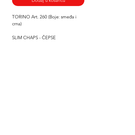
Dodaj u košaricu
TORINO Art. 260 (Boje: smeđa i
crna)
SLIM CHAPS - ČEPSE
Med Corona
coronaimed@gmail.com
m:
+385 99 5087 920
m:
+385 98 763 950
Info