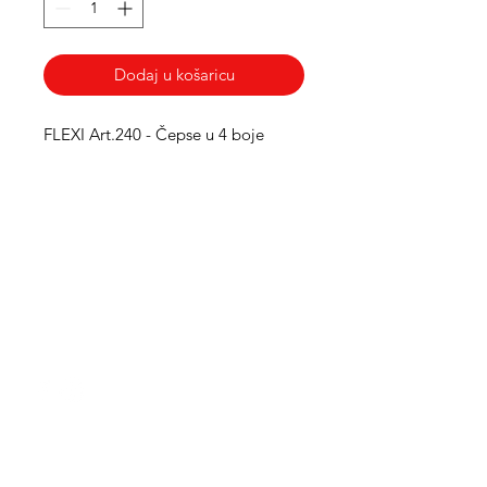
Dodaj u košaricu
FLEXI Art.240 - Čepse u 4 boje
Med Corona
coronaimed@gmail.com
m:
+385 99 5087 920
m:
+385 98 763 950
Info