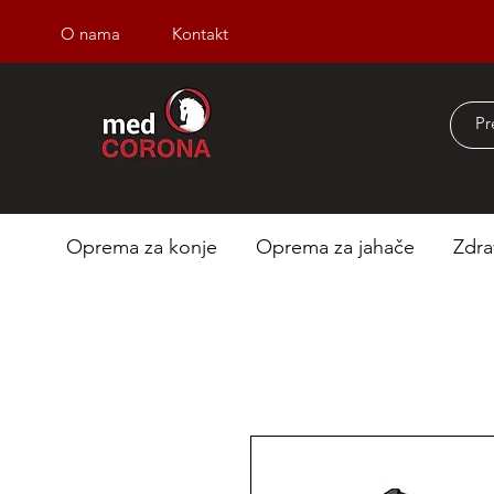
O nama
Kontakt
Besplatna dostava iz
Oprema za konje
Oprema za jahače
Zdra