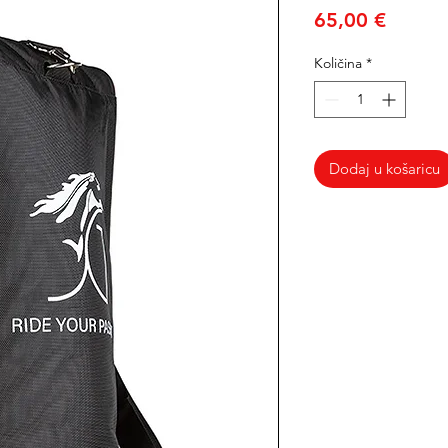
Cijena
65,00 €
Količina
*
Dodaj u košaricu