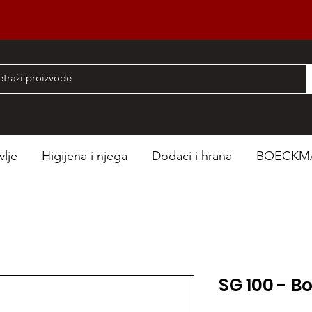
nad 50 EUR
vlje
Higijena i njega
Dodaci i hrana
BOECKM
SG 100 - B