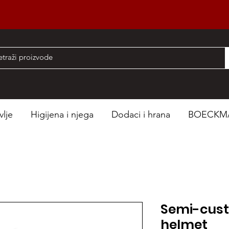
nad 50 EUR
vlje
Higijena i njega
Dodaci i hrana
BOECKM
Semi-cus
helmet