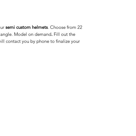
our
semi custom helmets
. Choose from 22
 triangle. Model on demand
.
Fill out the
ll contact you by phone to finalize your
ategorije
Info
prema za konje
O nama
prema za jahače
Kontakt
dravlje
Lokacija