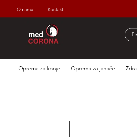
O nama
Kontakt
Besplatna dostava iz
Oprema za konje
Oprema za jahače
Zdra