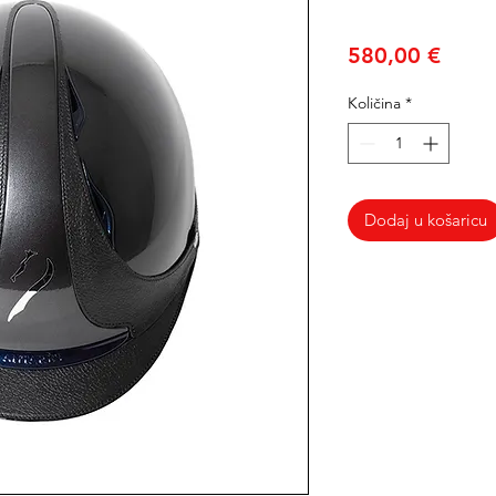
Cijen
580,00 €
Količina
*
Dodaj u košaricu