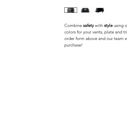
Combine
safety
with
style
using 
colors for your vents, plate and
order form above and our team wi
purchase!
Med Corona
K
O
coronaimed@gmail.com
m:
+385 99 5087 920
O
m:
+385 98 763 950
Z