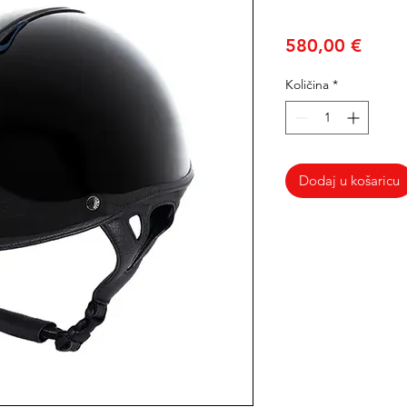
Cijen
580,00 €
Količina
*
Dodaj u košaricu