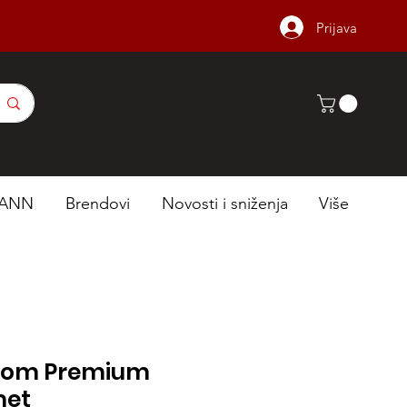
Prijava
ANN
Brendovi
Novosti i sniženja
Više
tom Premium
met