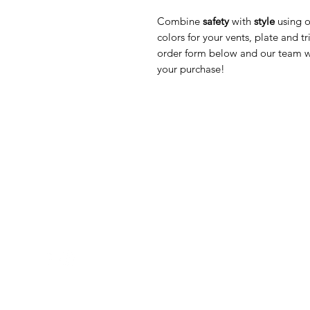
Combine
safety
with
style
using o
colors for your vents, plate and 
order form below and our team w
your purchase!
Med Corona
K
O
coronaimed@gmail.com
m:
+385 99 5087 920
O
m:
+385 98 763 950
Z
H
D