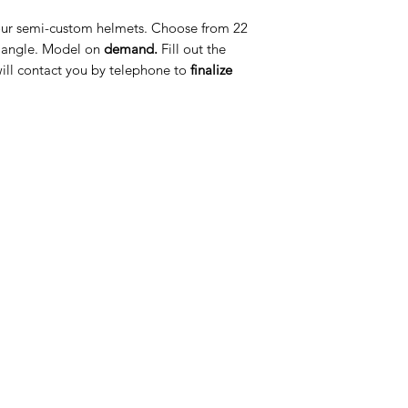
ur semi-custom helmets. Choose from 22
triangle. Model on
demand.
Fill out the
ill contact you by telephone to
finalize
ategorije
Info
prema za konje
O nama
prema za jahače
Kontakt
dravlje
Lokacija
igijena i njega
odaci i hrana