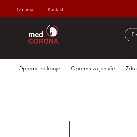
O nama
Kontakt
Besplatna dostava iz
Oprema za konje
Oprema za jahače
Zdra