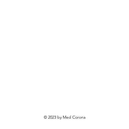
BOECKMANN
rendovi
ovosti i sniženja
ewsletter
roizvodi po narudžbi
roizvodi za poklone
va o privatnosti
Uvjeti poslovanja
Načini plaćanja
© 2023 by Med Corona