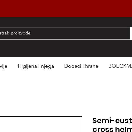
nad 50 EUR
vlje
Higijena i njega
Dodaci i hrana
BOECKM
Semi-cus
cross hel