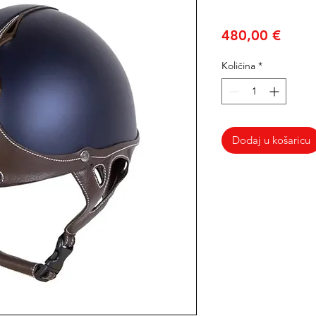
Cijen
480,00 €
Količina
*
Dodaj u košaricu