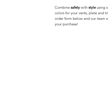
Combine
safety
with
style
using o
colors for your vents, plate and
order form below and our team wi
your purchase!
Med Corona
K
O
coronaimed@gmail.com
m:
+385 99 5087 920
O
m:
+385 98 763 950
Z
H
D