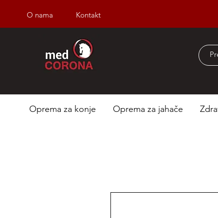
O nama
Kontakt
Besplatna dostava iz
Oprema za konje
Oprema za jahače
Zdra