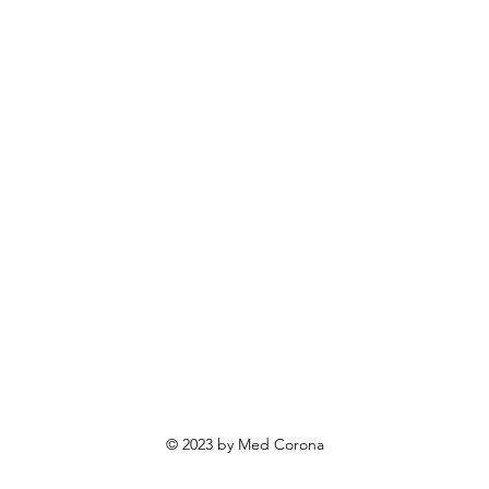
BOECKMANN
rendovi
ovosti i sniženja
ewsletter
roizvodi po narudžbi
roizvodi za poklone
va o privatnosti
Uvjeti poslovanja
Načini plaćanja
© 2023 by Med Corona