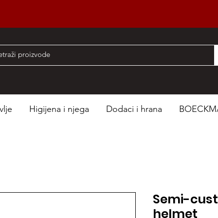
nad 50 EUR
vlje
Higijena i njega
Dodaci i hrana
BOECKM
Semi-cust
helmet