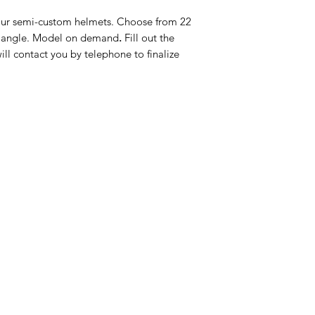
ur semi-custom helmets. Choose from 22
 triangle. Model on demand
.
Fill out the
ll contact you by telephone to finalize
ategorije
Info
prema za konje
O nama
prema za jahače
Kontakt
dravlje
Lokacija
igijena i njega
odaci i hrana