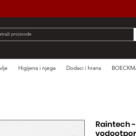
nad 50 EUR
vlje
Higijena i njega
Dodaci i hrana
BOECKM
Raintech 
vodootpor