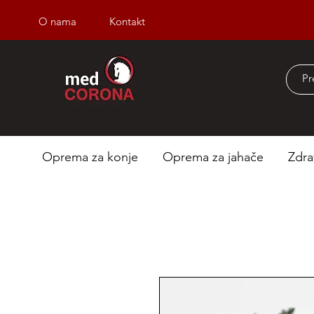
O nama
Kontakt
Besplatna dostava iz
Oprema za konje
Oprema za jahače
Zdra