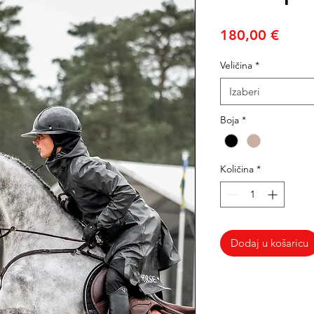
Cijen
180,00 €
Veličina
*
Izaberi
Boja
*
Količina
*
Dodaj u košaricu