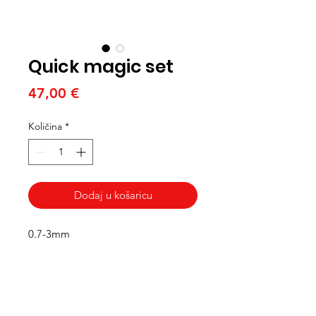
Quick magic set
Cijena
47,00 €
Količina
*
Dodaj u košaricu
0.7-3mm
Med Corona