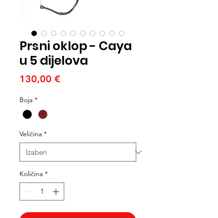
Prsni oklop - Caya
u 5 dijelova
Cijena
130,00 €
Boja
*
Veličina
*
Količina
*