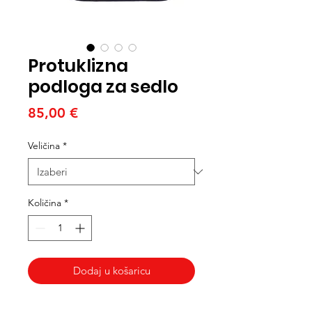
Protuklizna
podloga za sedlo
Cijena
85,00 €
Veličina
*
Količina
*
Dodaj u košaricu