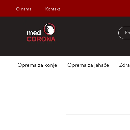
O nama
Kontakt
Besplatna dostava iz
Oprema za konje
Oprema za jahače
Zdra