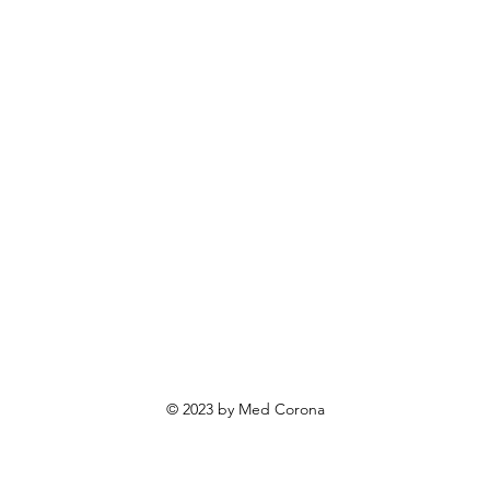
rendovi
ovosti i sniženja
ewsletter
roizvodi po narudžbi
roizvodi za poklone
va o privatnosti
Uvjeti poslovanja
Načini plaćanja
© 2023 by Med Corona