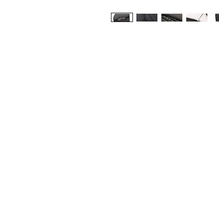
Med Corona
K
O
coronaimed@gmail.com
m:
+385 99 5087 920
O
m:
+385 98 763 950
Z
H
D