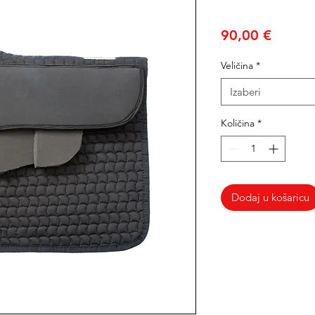
Cijena
90,00 €
Veličina
*
Izaberi
Količina
*
Dodaj u košaricu