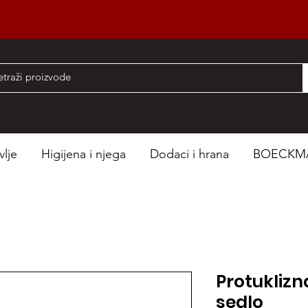
nad 50 EUR
vlje
Higijena i njega
Dodaci i hrana
BOECKM
Protuklizn
sedlo