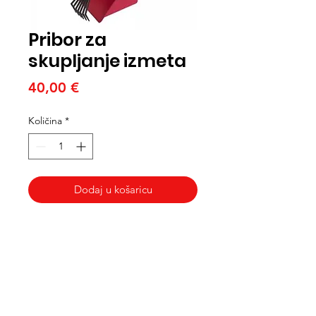
Pribor za
skupljanje izmeta
Cijena
40,00 €
Količina
*
Dodaj u košaricu
Med Corona
coronaimed@gmail.com