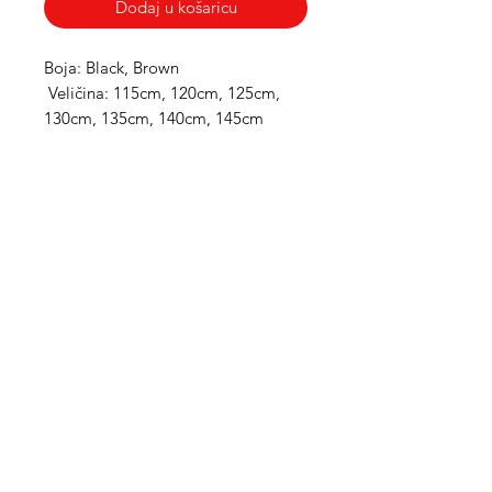
Dodaj u košaricu
Boja: Black, Brown

 Veličina: 115cm, 120cm, 125cm, 
130cm, 135cm, 140cm, 145cm
Med Corona
coronaimed@gmail.com
m:
+385 99 5087 920
m:
+385 98 763 950
Info