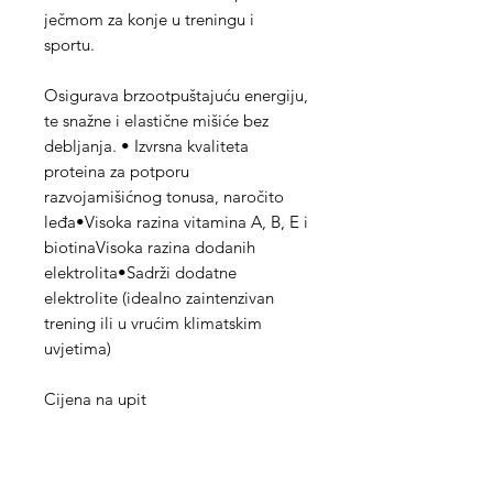
ječmom za konje u treningu i
sportu.
Osigurava brzootpuštajuću energiju,
te snažne i elastične mišiće bez
debljanja. • Izvrsna kvaliteta
proteina za potporu
razvojamišićnog tonusa, naročito
leđa•Visoka razina vitamina A, B, E i
biotinaVisoka razina dodanih
elektrolita•Sadrži dodatne
elektrolite (idealno zaintenzivan
trening ili u vrućim klimatskim
uvjetima)
Cijena na upit