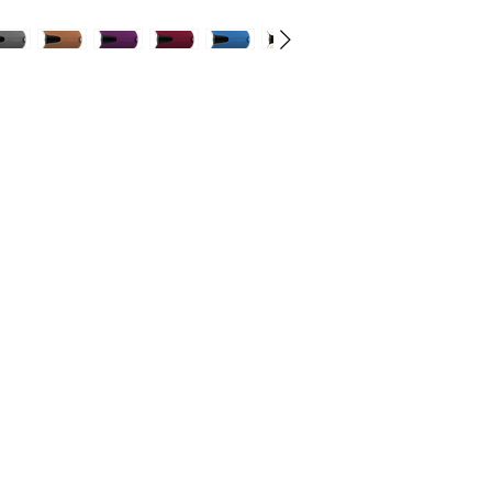
ategorije
Info
prema za konje
O nama
prema za jahače
Kontakt
dravlje
Lokacija
igijena i njega
odaci i hrana
BOECKMANN