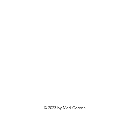
rendovi
ovosti i sniženja
ewsletter
roizvodi po narudžbi
roizvodi za poklone
va o privatnosti
Uvjeti poslovanja
Načini plaćanja
© 2023 by Med Corona