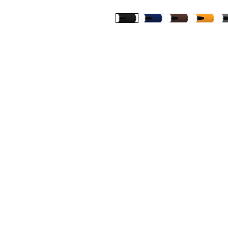
Med Corona
K
O
coronaimed@gmail.com
m:
+385 99 5087 920
O
m:
+385 98 763 950
Z
H
D