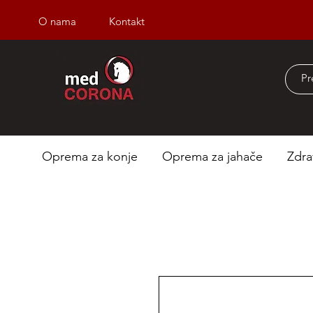
O nama
Kontakt
Besplatna dostava iz
Oprema za konje
Oprema za jahače
Zdra