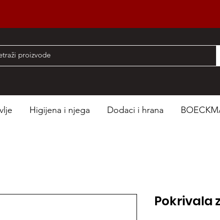
nad 50 EUR
vlje
Higijena i njega
Dodaci i hrana
BOECKM
Pokrivala 