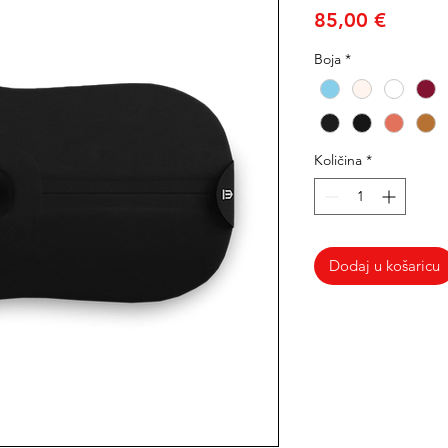
Cijena
85,00 €
Boja
*
Količina
*
Dodaj u košaricu