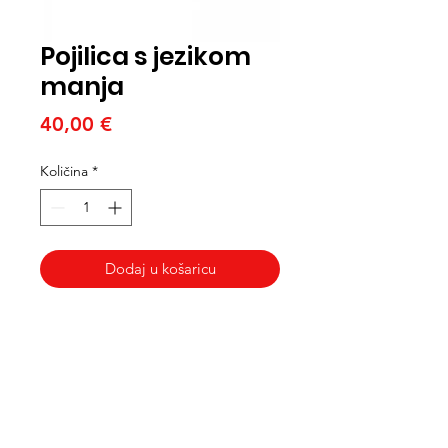
Pojilica s jezikom
manja
Cijena
40,00 €
Količina
*
Dodaj u košaricu
Med Corona
coronaimed@gmail.com