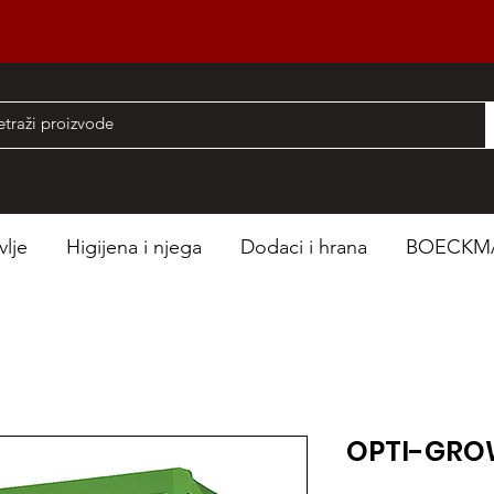
nad 50 EUR
vlje
Higijena i njega
Dodaci i hrana
BOECKM
OPTI-GR