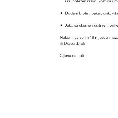
uravnotežen razvoj kostura i 
Dodani biotin, bakar, cink, vit
Jako su ukusne i usitnjeni bri
Nakon navršenih 18 mjeseci može
ili Draversbrok
Cijena na upit
Med Corona
K
O
coronaimed@gmail.com
m:
+385 99 5087 920
O