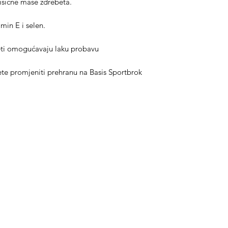
mišićne mase ždrebeta.
amin E i selen.
keti omogućavaju laku probavu
te promjeniti prehranu na Basis Sportbrok
ategorije
Info
prema za konje
O nama
prema za jahače
Kontakt