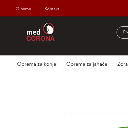
O nama
Kontakt
Besplatna dostava iz
Oprema za konje
Oprema za jahače
Zdra