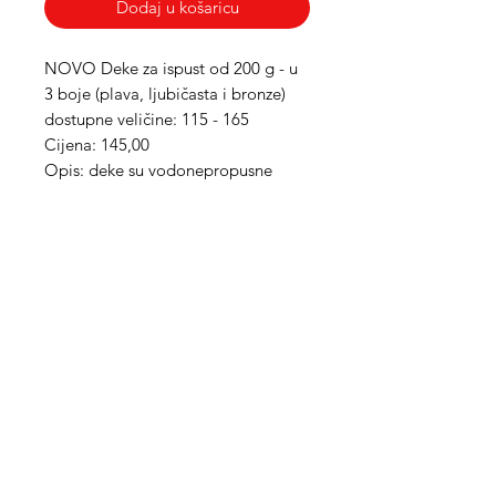
Dodaj u košaricu
NOVO Deke za ispust od 200 g -
u
3 boje (plava, ljubičasta i bronze)
dostupne veličine: 115 - 165
Cijena: 145,00
Opis: deke su vodonepropusne
Med Corona
coronaimed@gmail.com
m:
+385 99 5087 920
m:
+385 98 763 950