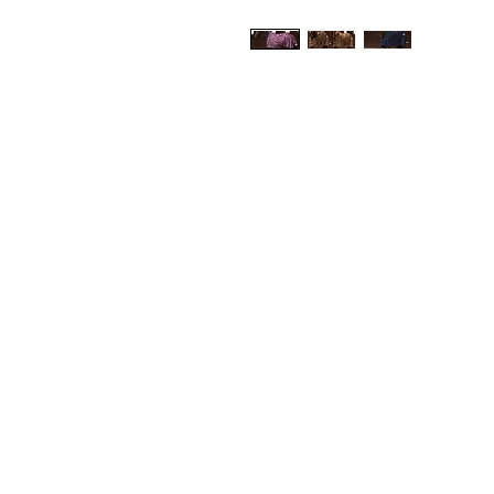
Med Corona
K
O
coronaimed@gmail.com
m:
+385 99 5087 920
O
m:
+385 98 763 950
Z
H
D