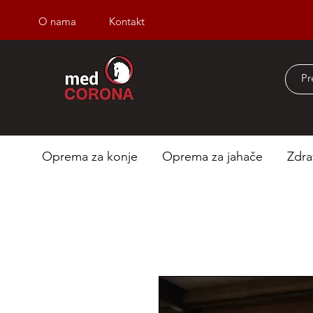
O nama
Kontakt
Besplatna dostava iz
Oprema za konje
Oprema za jahače
Zdra