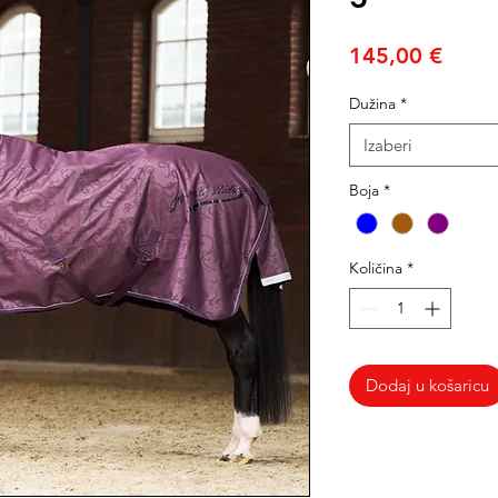
Cijen
145,00 €
Dužina
*
Izaberi
Boja
*
Količina
*
Dodaj u košaricu