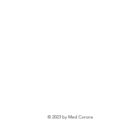
rendovi
ovosti i sniženja
ewsletter
roizvodi po narudžbi
roizvodi za poklone
va o privatnosti
Uvjeti poslovanja
Načini plaćanja
© 2023 by Med Corona