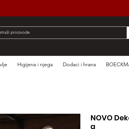
nad 50 EUR
vlje
Higijena i njega
Dodaci i hrana
BOECKM
NOVO Deke 
g