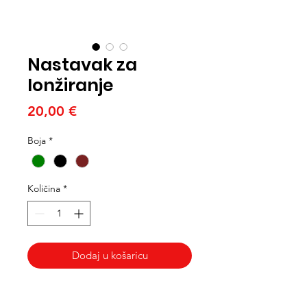
Nastavak za
lonžiranje
Cijena
20,00 €
Boja
*
Količina
*
Dodaj u košaricu