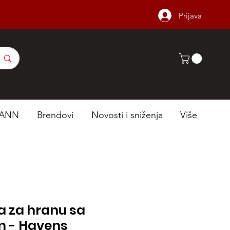
Prijava
ANN
Brendovi
Novosti i sniženja
Više
a za hranu sa
 - Havens