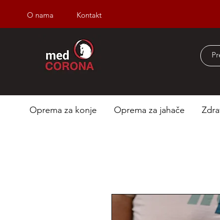
O nama
Kontakt
Besplatna dostava iz
Oprema za konje
Oprema za jahače
Zdra