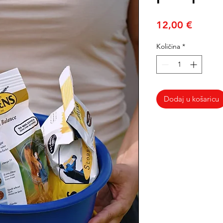
Cijena
12,00 €
Količina
*
Dodaj u košaricu