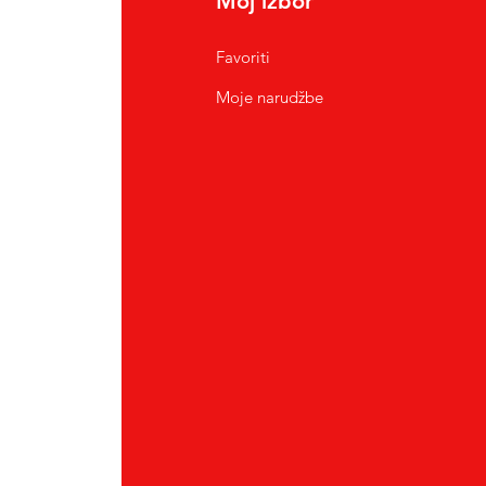
Moj izbor
Favoriti
Moje narudžbe