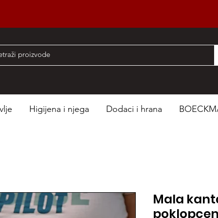
nad 50 EUR
vlje
Higijena i njega
Dodaci i hrana
BOECKM
Mala kant
poklopcem