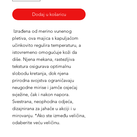
Dodaj u košaricu
Izrađena od merino vunenog
pletiva, ova majica s kapuljačom
učinkovito regulira temperaturu, a
istovremeno omogućuje koži da
diše. Njena mekana, rastezljiva
tekstura osigurava optimalnu
slobodu kretanja, dok njena
prirodna svojstva ograničavaju
neugodne mirise i jamče osjećaj
svježine, čak i nakon napora.
Svestrana, neophodna odjeća,
dizajnirana za jahače u akciji i u
mirovanju.
*Ako ste između veličina,
odaberite veću veličinu.