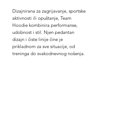
Dizajnirana za zagrijavanje, sportske
aktivnosti ili opuštanje, Team
Hoodie kombinira performanse,
udobnost i stil. Njen pedantan
dizajn i čiste linije čine je
prikladnom za sve situacije, od
treninga do svakodnevnog nošenja.
Med Corona
coronaimed@gmail.com
m:
+385 99 5087 920
m:
+385 98 763 950