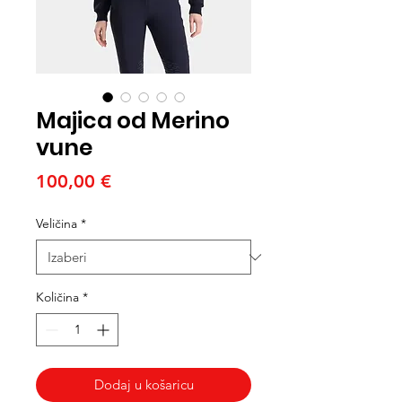
Majica od Merino
vune
Cijena
100,00 €
Veličina
*
Količina
*
Dodaj u košaricu