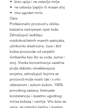
brzo upija i ne ostavlja mrlje
ne ostavlja ljepljiv ili masan sloj
ima ugodan miris
Opis
Profesionalni proizvod u obliku
balzama namijenjen njezi kože.
Zahvaljujući sadržaju
visokokvalitetnih masnih sastojaka,
učinkovito elasticizira, čuva i štiti
kožne proizvode od vanjskih
čimbenika kao što su voda, sunce i
znoj. Visoka koncentracija vazelina
pruža duboko omekšavajuća
svojstva, zahvaljujući kojima se
proizvod može nositi čak i s vrlo
oštećenom i suhom kožom. 100%
prirodnog sastava, kremaste
konzistencije i izuzetno ugodnog
mirisa kokosa i vanilije. Vrlo brzo se
upija, ne ostavlja ljepljiv i mastan