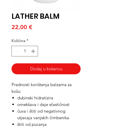
LATHER BALM
Cijena
22,00 €
Količina
*
Dodaj u košaricu
Prednosti korištenja balzama za
kožu:
dubinski hidratizira
omekšava i daje elastičnost
čuva i štiti od negativnog
utjecaja vanjskih čimbenika
štiti od pucanja