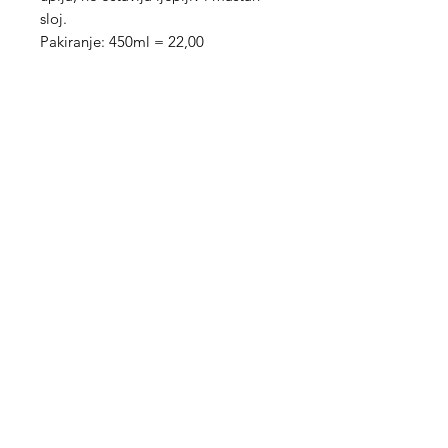
sloj.
Pakiranje: 450ml = 22,00
Med Corona
coronaimed@gmail.com
m:
+385 99 5087 920
m:
+385 98 763 950
Info
O nama
Kontakt