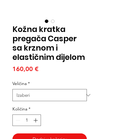
Kožna kratka
pregača Casper
sa krznom i
elastičnim dijelom
Cijena
160,00 €
Veličina
*
Količina
*