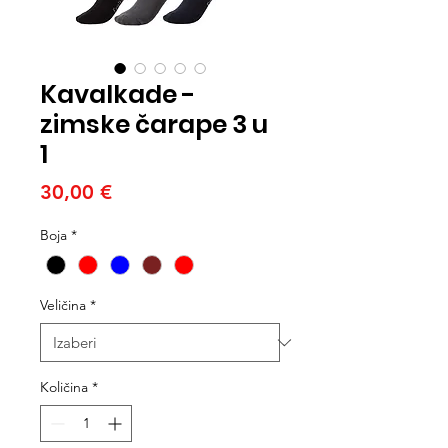
Kavalkade -
zimske čarape 3 u
1
Cijena
30,00 €
Boja
*
Veličina
*
Količina
*