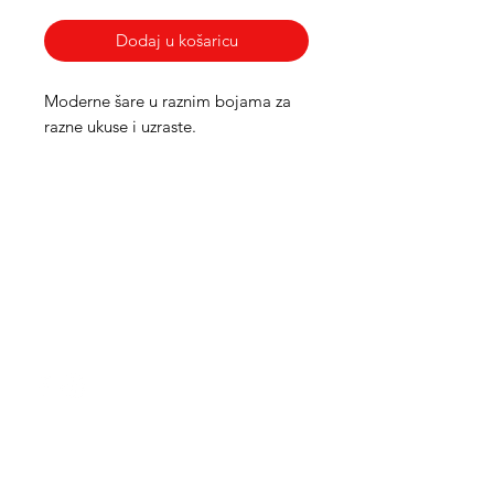
Dodaj u košaricu
Moderne šare u raznim bojama za
razne ukuse i uzraste.
Med Corona
coronaimed@gmail.com
m:
+385 99 5087 920
m:
+385 98 763 950
Info