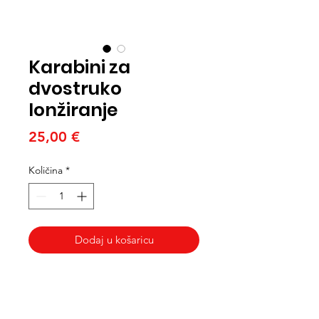
Karabini za
dvostruko
lonžiranje
Cijena
25,00 €
Količina
*
Dodaj u košaricu