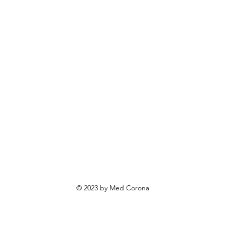
rendovi
ovosti i sniženja
ewsletter
roizvodi po narudžbi
roizvodi za poklone
va o privatnosti
Uvjeti poslovanja
Načini plaćanja
© 2023 by Med Corona