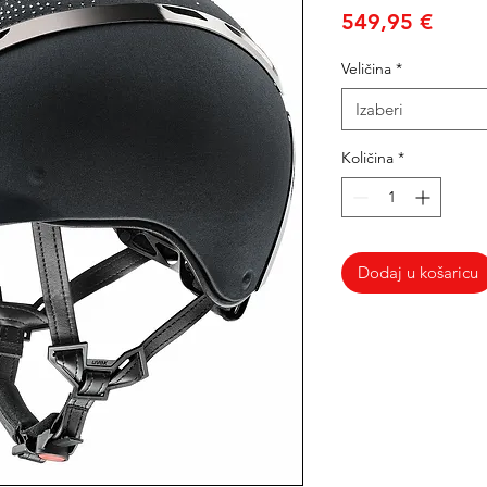
Cijen
549,95 €
Veličina
*
Izaberi
Količina
*
Dodaj u košaricu