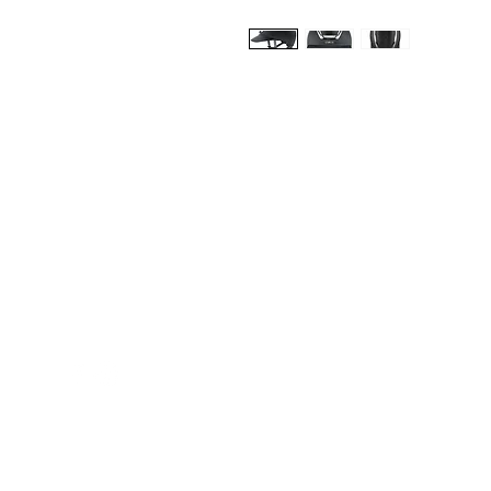
Med Corona
K
O
coronaimed@gmail.com
m:
+385 99 5087 920
O
m:
+385 98 763 950
Z
H
D