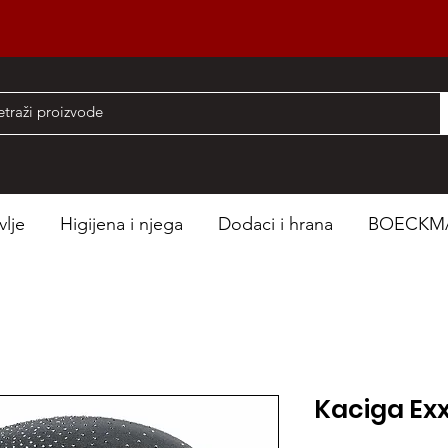
nad 50 EUR
vlje
Higijena i njega
Dodaci i hrana
BOECKM
Kaciga Ex