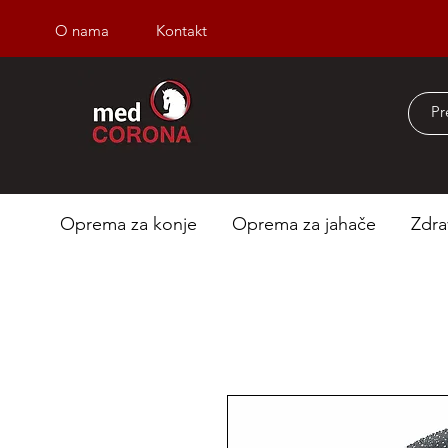
O nama
Kontakt
Besplatna dostava iz
Oprema za konje
Oprema za jahače
Zdra