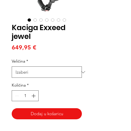
Kaciga Exxeed
jewel
Cijena
649,95 €
Veličina
*
Količina
*
Dodaj u košaricu