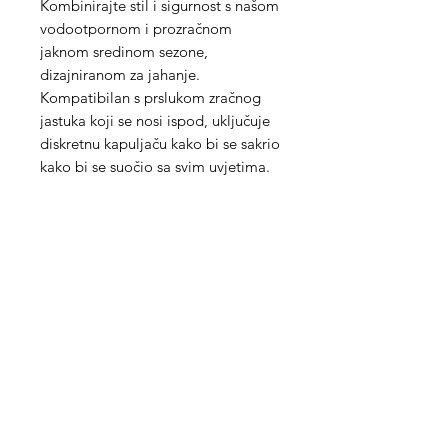
Kombinirajte stil i sigurnost s našom
vodootpornom i prozračnom
jaknom sredinom sezone,
dizajniranom za jahanje.
Kompatibilan s prslukom zračnog
jastuka koji se nosi ispod, uključuje
diskretnu kapuljaču kako bi se sakrio
kako bi se suočio sa svim uvjetima.
Med Corona
coronaimed@gmail.com
m:
+385 99 5087 920
m:
+385 98 763 950