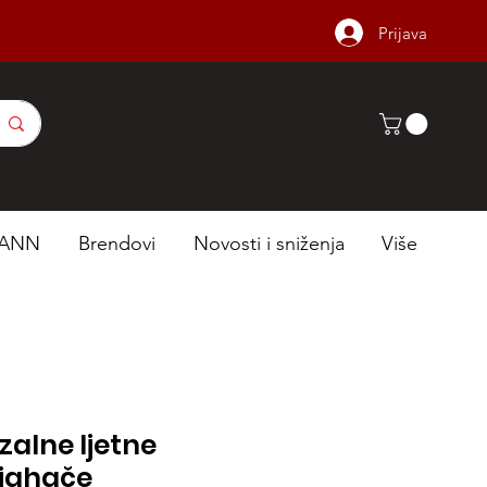
Prijava
ANN
Brendovi
Novosti i sniženja
Više
zalne ljetne
 jahače