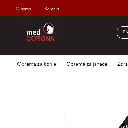
O nama
Kontakt
Besplatna dostava iz
Oprema za konje
Oprema za jahače
Zdra