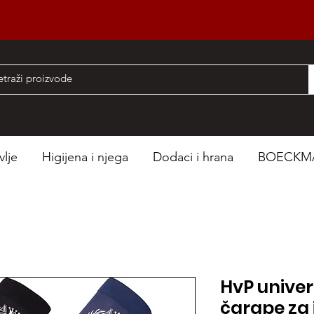
nad 50 EUR
vlje
Higijena i njega
Dodaci i hrana
BOECKM
HvP univer
čarape za