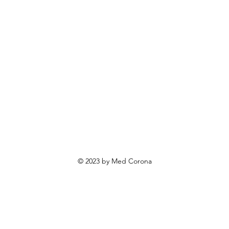
ovosti i sniženja
ewsletter
roizvodi po narudžbi
roizvodi za poklone
va o privatnosti
Uvjeti poslovanja
Načini plaćanja
© 2023 by Med Corona