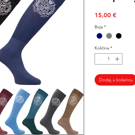
Cijena
15,00 €
Boja
*
Količina
*
Dodaj u košaricu